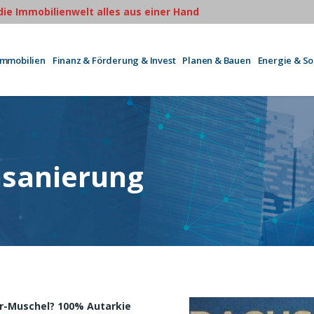
 die Immobilienwelt alles aus einer Hand
Immobilien
Finanz & Förderung & Invest
Planen & Bauen
Energie & S
hsanierung
ar-Muschel? 100% Autarkie