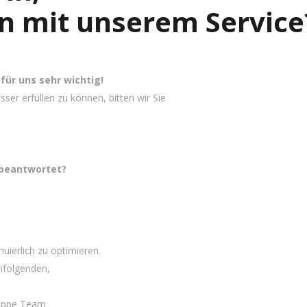
en mit unserem Service
für uns sehr wichtig!
r erfüllen zu können, bitten wir Sie
?
d beantwortet?
nuierlich zu optimieren.
hfolgenden,
ruppe Team